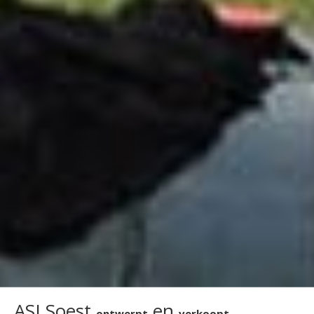
ASI Soest
en
ontwerpt
verkoopt