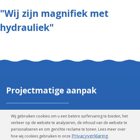
"Wij zijn magnifiek met
hydrauliek"
Projectmatige aanpak
Wij gebruiken cookies om u een betere surfervaring te bieden, het
Wij zien elke klantvraag als een nieuw project. Onze
verkeer op de website te analyseren, de inhoud van de website te
personaliseren en om gerichte reclame te tonen. Lees meer over
projectmatige benadering resulteert in een klant- en
Privacyverklaring
hoe wij cookies gebruiken in onze
.