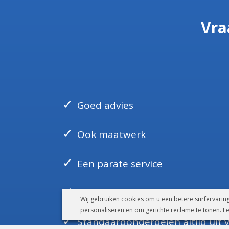
Vra
Goed advies
Ook maatwerk
Een parate service
Gecertificeerde kwaliteit
Wij gebruiken cookies om u een betere surfervaring
personaliseren en om gerichte reclame te tonen. L
Standaardonderdelen altijd uit 