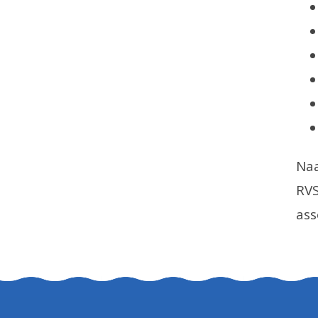
Naa
RVS
ass