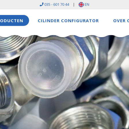
035 - 601 70 44
|
EN
RODUCTEN
CILINDER CONFIGURATOR
OVER 