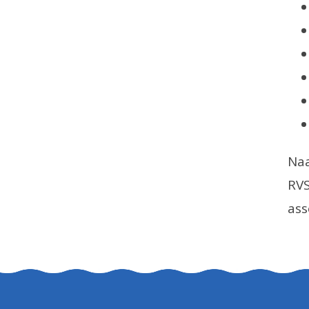
Naa
RVS
ass