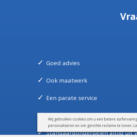
Vra
Goed advies
Ook maatwerk
Een parate service
Gecertificeerde kwaliteit
Wij gebruiken cookies om u een betere surfervaring
personaliseren en om gerichte reclame te tonen. L
Standaardonderdelen altijd uit 