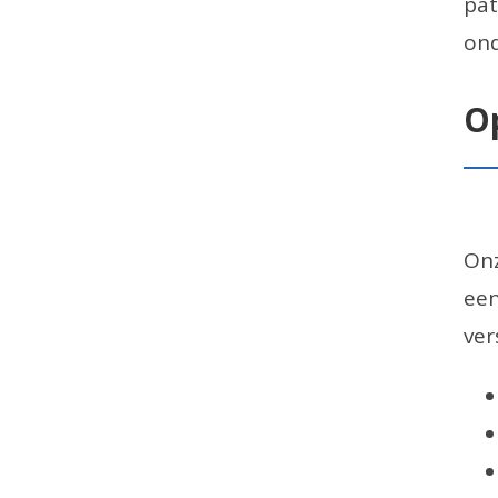
pat
ond
O
Onz
een
ver