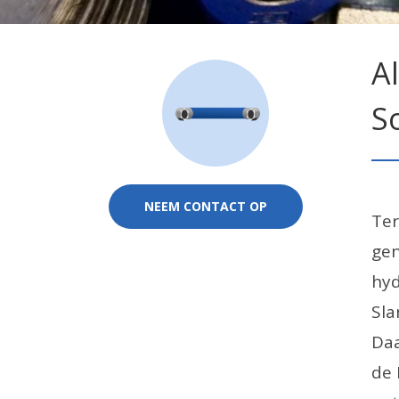
A
S
NEEM CONTACT OP
Ter
gen
hyd
Sla
Daa
de 