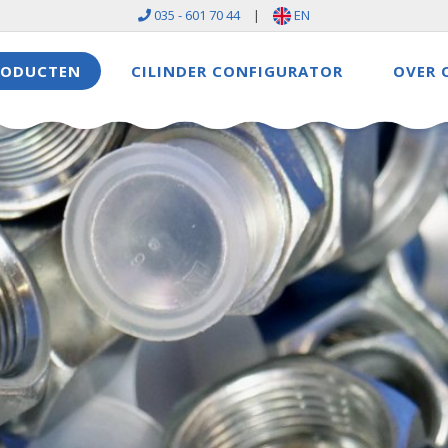
035 - 601 70 44
|
EN
RODUCTEN
CILINDER CONFIGURATOR
OVER 